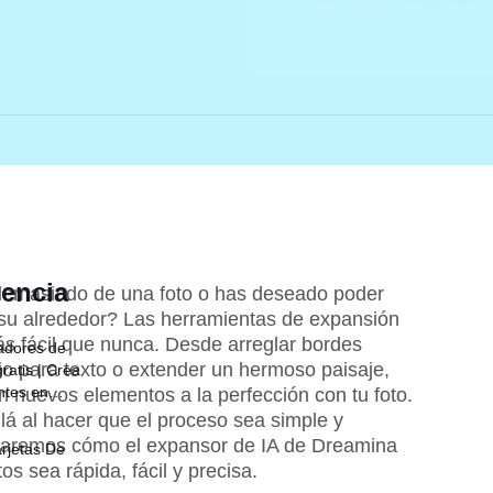
dencia
demasiado de una foto o has deseado poder 
 su alrededor? Las herramientas de expansión 
s fácil que nunca. Desde arreglar bordes 
adores de
o para texto o extender un hermoso paisaje, 
ratis | Crea
ntes en
 nuevos elementos a la perfección con tu foto. 
á al hacer que el proceso sea simple y 
oraremos cómo el expansor de IA de Dreamina 
rjetas De
s sea rápida, fácil y precisa.