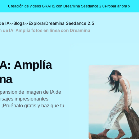
Creación de videos GRATIS con Dreamina Seedance 2.0
Probar ahora
de IA
Blogs
Explorar
Dreamina Seedance 2.5
 de IA: Amplía fotos en línea con Dreamina
A: Amplía
ina
expansión de imagen de IA de
isajes impresionantes,
¡Pruébalo gratis y haz que tu