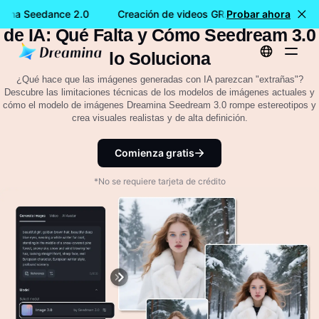
Comprender los Modelos de Imágenes
mina Seedance 2.0
Creación de videos GRATIS con Dreamina 
Probar ahora
de IA: Qué Falta y Cómo Seedream 3.0
lo Soluciona
¿Qué hace que las imágenes generadas con IA parezcan "extrañas"?
Descubre las limitaciones técnicas de los modelos de imágenes actuales y
cómo el modelo de imágenes Dreamina Seedream 3.0 rompe estereotipos y
crea visuales realistas y de alta definición.
Comienza gratis
*No se requiere tarjeta de crédito