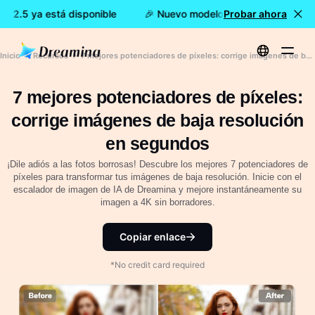
 2.5 ya está disponible
🎉 Nuevo modelo DISPONIBLE: Dreami
Probar ahora
Inicio
Recursos
7 mejores potenciadores de píxeles: corrige imágenes de baja resolución en segundos
7 mejores potenciadores de píxeles:
corrige imágenes de baja resolución
en segundos
¡Dile adiós a las fotos borrosas! Descubre los mejores 7 potenciadores de
píxeles para transformar tus imágenes de baja resolución. Inicie con el
escalador de imagen de IA de Dreamina y mejore instantáneamente su
imagen a 4K sin borradores.
Copiar enlace
*No credit card required