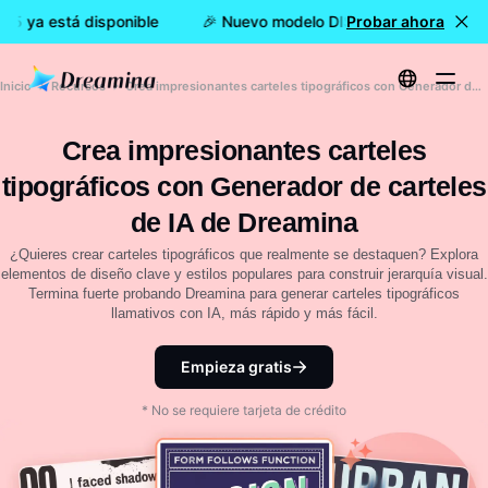
5 ya está disponible
🎉 Nuevo modelo DISPONIBLE: Dreamina 
Probar ahora
Inicio
Recursos
Crea impresionantes carteles tipográficos con Generador de carteles de IA de Dreamina
Crea impresionantes carteles
tipográficos con Generador de carteles
de IA de Dreamina
¿Quieres crear carteles tipográficos que realmente se destaquen? Explora
elementos de diseño clave y estilos populares para construir jerarquía visual.
Termina fuerte probando Dreamina para generar carteles tipográficos
llamativos con IA, más rápido y más fácil.
Empieza gratis
* No se requiere tarjeta de crédito