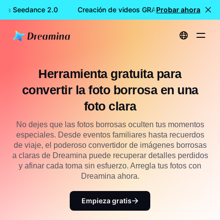
ina Seedance 2.0
Creación de videos GRATIS con Dreamina S
Probar ahora
Inicio
Herramientas
Herramienta gratuita para convertir la foto borrosa en una foto clara
Herramienta gratuita para
convertir la foto borrosa en una
foto clara
No dejes que las fotos borrosas oculten tus momentos
especiales. Desde eventos familiares hasta recuerdos
de viaje, el poderoso convertidor de imágenes borrosas
a claras de Dreamina puede recuperar detalles perdidos
y afinar cada toma sin esfuerzo. Arregla tus fotos con
Dreamina ahora.
Empieza gratis