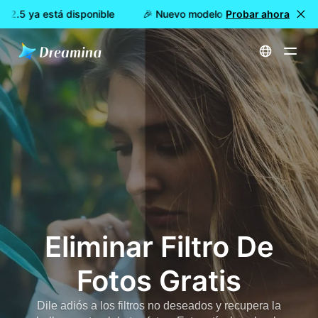
.5 ya está disponible
🎉 Nuevo modelo DISPONIBLE: Dreamin
Probar ahora
Inicio
Herramientas
Eliminar Filtro De Fotos Gratis
Eliminar Filtro De
Fotos Gratis
Dile adiós a los filtros no deseados y recupera la