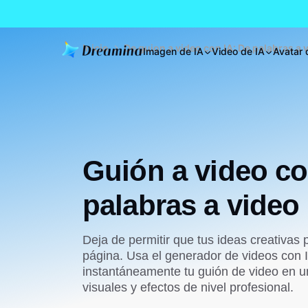
Inicio
De guion a video con IA: De palabras a 
Imagen de IA
Video de IA
Avatar 
Guión a video co
palabras a video
Deja de permitir que tus ideas creativas
página. Usa el generador de videos con 
instantáneamente tu guión de video en u
visuales y efectos de nivel profesional.