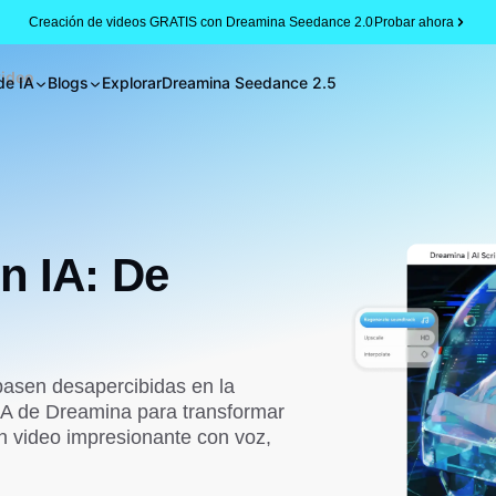
Creación de videos GRATIS con Dreamina Seedance 2.0
Probar ahora
video
de IA
Blogs
Explorar
Dreamina Seedance 2.5
n IA: De
 pasen desapercibidas en la
IA de Dreamina para transformar
n video impresionante con voz,