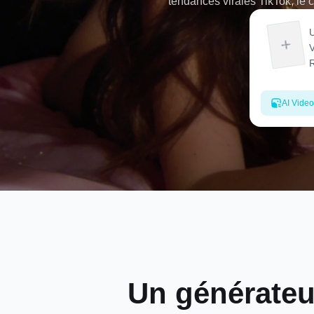
tendances virales TikTok, le
AI Video
Un générateu