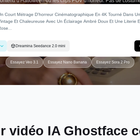
 contenu d'Halloween ou les clips POV d'horreur. Pas de costume
création instantanée de vidéos AI Ghostface en ligne.
Dreamina Seedance 2.0 mini
Essayez Veo 3.1
Essayez Nano Banana
Essayez Sora 2 Pro
r vidéo IA Ghostface 