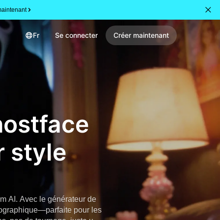
aintenant
Fr
Se connecter
Créer maintenant
hostface
 style
am AI. Avec le générateur de
tographique—parfaite pour les