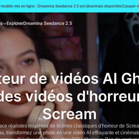
modèle mis en ligne : Dreamina Seedance 2.5 est désormais disponible
Essayer m
gs
Explorer
Dreamina Seedance 2.5
eur de vidéos AI G
des vidéos d'horreur
Scream
ce réalistes inspirées de scènes classiques d'horreur de Scre
, transformez une photo en une vidéo AI effrayante et cinéma