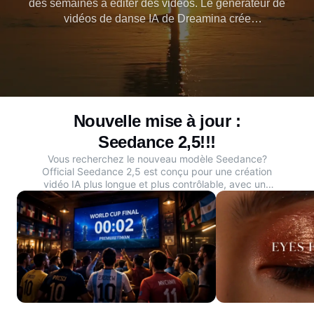
des semaines à éditer des vidéos. Le générateur de
vidéos de danse IA de Dreamina crée
instantanément des vidéos de danse virales à partir
de n'importe quelle photo, synchronisées avec la
musique et les rythmes. Devenez viral maintenant,
pas de budget, pas d'expérience nécessaire!
Nouvelle mise à jour :
Seedance 2,5!!!
Vous recherchez le nouveau modèle Seedance?
Official Seedance 2,5
est conçu pour une création
vidéo IA plus longue et plus contrôlable, avec une
prise en charge de scènes continues allant jusqu'à
30 secondes, des références multimodales plus
riches et des flux de travail d'édition plus précis. Si
vous souhaitez transformer des invites, des
images, des photos de produits ou des idées
d'histoires en vidéos cinématographiques pour les
médias sociaux, les publicités, le commerce
électronique ou la narration créative, explorez le
générateur de vidéos officiel Dreamina Seedance
2,5 IA.