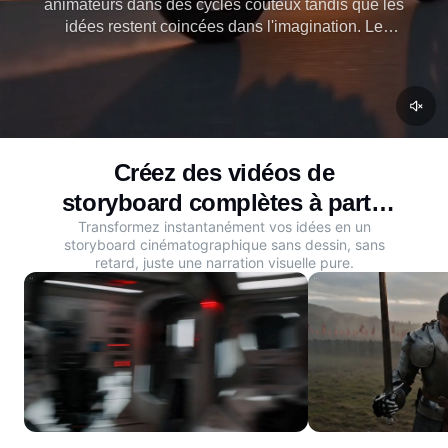
animateurs dans des cycles coûteux tandis que les
idées restent coincées dans l'imagination. Le
storyboard IA de Dreamina transforme les
descriptions de scènes et les images de référence
en séquences animées instantanées. Voyez votre
histoire avant de tourner.
Créez des vidéos de
storyboard complètes à partir
Transformez instantanément vos idées en un
de vos idées
storyboard cinématographique sans dessin, sans
retard, juste une narration visuelle pure.