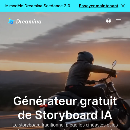
 le modèle Dreamina Seedance 2.0
Création de vidéos GRATU
Essayer maintenant
Accueil
Créer
Générateur gratuit de Storyboard IA
Générateur gratuit
de Storyboard IA
Le storyboard traditionnel piège les cinéastes et les