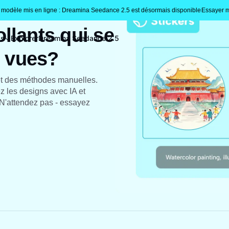
modèle mis en ligne : Dreamina Seedance 2.5 est désormais disponible
Essayer m
llants qui se
gs
Explorer
Dreamina Seedance 2.5
s vues?
et des méthodes manuelles.
z les designs avec IA et
! N'attendez pas - essayez