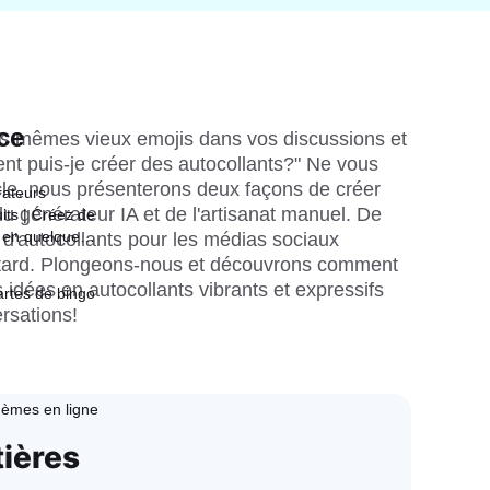
ce
 les mêmes vieux emojis dans vos discussions et 
 puis-je créer des autocollants?" Ne vous 
icle, nous présenterons deux façons de créer 
rateurs
 du générateur IA et de l'artisanat manuel. De 
its | Créez de
 en quelques
 d'autocollants pour les médias sociaux 
 tard. Plongeons-nous et découvrons comment 
idées en autocollants vibrants et expressifs 
rtes de bingo
ersations!
èmes en ligne
tières