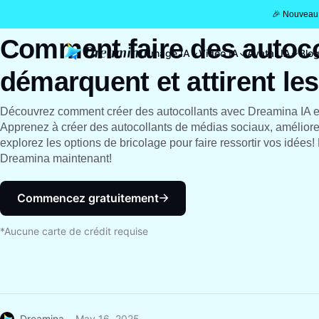
🎉 Nouveau 
Comment faire des autoco
Image IA
Vidéo IA
Avatar IA
Blo
démarquent et attirent le
Découvrez comment créer des autocollants avec Dreamina IA 
Apprenez à créer des autocollants de médias sociaux, améliore
explorez les options de bricolage pour faire ressortir vos idées
Dreamina maintenant!
Commencez gratuitement
*Aucune carte de crédit requise
Dreamina
May 16, 2025