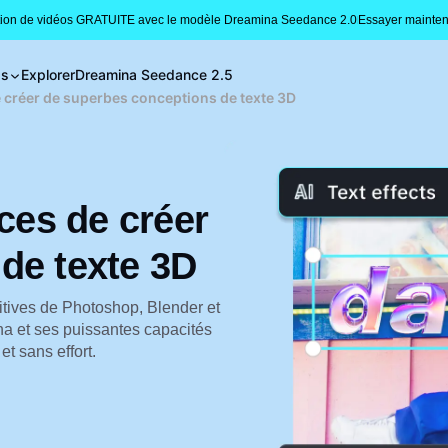
tion de vidéos GRATUITE avec le modèle Dreamina Seedance 2.0
Essayer mainten
gs
Explorer
Dreamina Seedance 2.5
e créer de superbes conceptions de texte 3D
aces de créer
de texte 3D
uitives de Photoshop, Blender et
a et ses puissantes capacités
t sans effort.