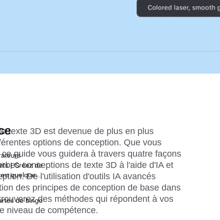
ce
e texte 3D est devenue de plus en plus 
fférentes options de conception. Que vous 
ce guide vous guidera à travers quatre façons 
rateurs
bes conceptions de texte 3D à l'aide d'IA et 
its | Créez de
 en quelques
ion. De l'utilisation d'outils IA avancés 
ion des principes de conception de base dans 
trouverez des méthodes qui répondent à vos 
rtes de bingo
tre niveau de compétence.