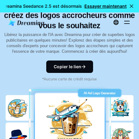
Générateur de logo publicitaire IA :
: Dreamina Seedance 2.5 est désormais disponible
Essayer maintenant
🎉 Nouveau
créez des logos accrocheurs comme
vous le souhaitez
Libérez la puissance de l'IA avec Dreamina pour créer de superbes logos
publicitaires en quelques minutes! Explorez des étapes simples et des
conseils d'experts pour concevoir des logos accrocheurs qui capturent
l'essence de votre marque. Commencez à créer dès aujourd'hui!
Copier le lien
*Aucune carte de crédit requise