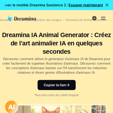
E avec le modèle Dreamina Seedance 2.0
Essayer maintenant
Création de vidéos 
Accueil
Conseils pour générer des images
Dreamina IA Animal Generator : Créez de l'art animalier IA en quelques secondes
Dreamina IA Animal Generator : Créez
de l'art animalier IA en quelques
secondes
Découvrez comment utiliser le générateur d'animaux IA de Dreamina pour
créer facilement de superbes illustrations d'animaux. Découvrez comment
les conceptions d'animaux basées sur l'IA transforment les industries
créatives et divers genres d'illustrations d'animaux IA.
Copier le lien
*Aucune carte de crédit requise