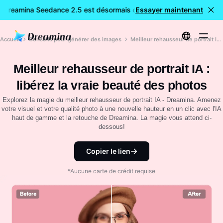
: Dreamina Seedance 2.5 est désormais disponible
Essayer maintenant
🎉 Nouveau 
Accueil
Conseils pour générer des images
Meilleur rehausseur de portrait IA : libérez la vraie beauté des photos
Meilleur rehausseur de portrait IA :
libérez la vraie beauté des photos
Explorez la magie du meilleur rehausseur de portrait IA - Dreamina. Amenez
votre visuel et votre qualité photo à une nouvelle hauteur en un clic avec l'IA
haut de gamme et la retouche de Dreamina. La magie vous attend ci-
dessous!
Copier le lien
*Aucune carte de crédit requise