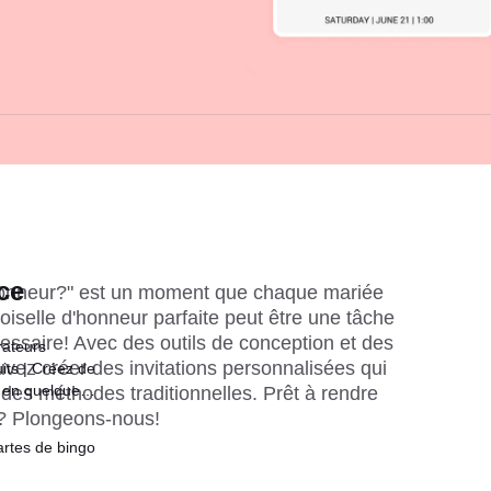
ce
honneur?" est un moment que chaque mariée 
oiselle d'honneur parfaite peut être une tâche 
essaire! Avec des outils de conception et des 
rateurs
ez créer des invitations personnalisées qui 
its | Créez de
 en quelques
es méthodes traditionnelles. Prêt à rendre 
e? Plongeons-nous!
rtes de bingo