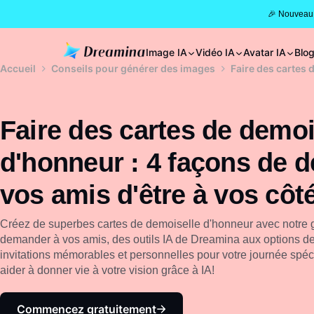
🎉 Nouveau 
Image IA
Vidéo IA
Avatar IA
Blo
Accueil
Conseils pour générer des images
Faire des cartes 
Faire des cartes de demoi
d'honneur : 4 façons de 
vos amis d'être à vos côt
Créez de superbes cartes de demoiselle d'honneur avec notre g
demander à vos amis, des outils IA de Dreamina aux options d
invitations mémorables et personnelles pour votre journée spé
aider à donner vie à votre vision grâce à IA!
Commencez gratuitement