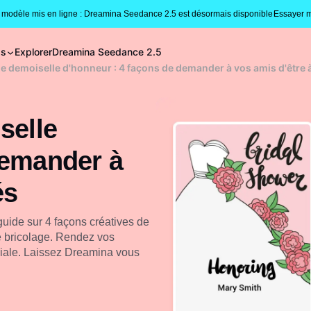
modèle mis en ligne : Dreamina Seedance 2.5 est désormais disponible
Essayer m
gs
Explorer
Dreamina Seedance 2.5
de demoiselle d'honneur : 4 façons de demander à vos amis d'être 
selle
demander à
és
uide sur 4 façons créatives de
e bricolage. Rendez vos
ciale. Laissez Dreamina vous