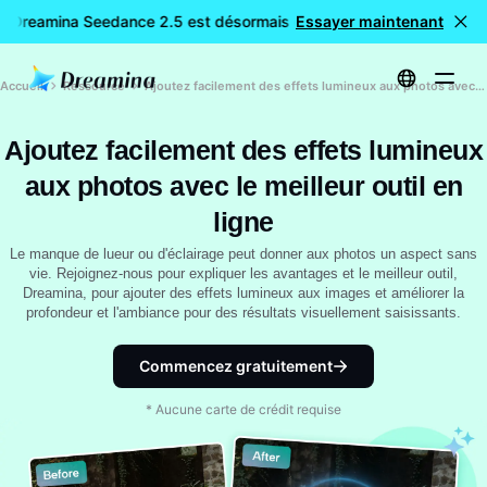
: Dreamina Seedance 2.5 est désormais disponible
Essayer maintenant
🎉 Nouveau
Accueil
Ressource
Ajoutez facilement des effets lumineux aux photos avec le meilleur outil en ligne
Ajoutez facilement des effets lumineux
aux photos avec le meilleur outil en
ligne
Le manque de lueur ou d'éclairage peut donner aux photos un aspect sans
vie. Rejoignez-nous pour expliquer les avantages et le meilleur outil,
Dreamina, pour ajouter des effets lumineux aux images et améliorer la
profondeur et l'ambiance pour des résultats visuellement saisissants.
Commencez gratuitement
* Aucune carte de crédit requise