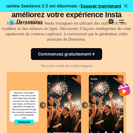
Comment créer des Reels Instagram :
: Dreamina Seedance 2.5 est désormais disponible
Essayer maintenant
🎉 Nouveau 
améliorez votre expérience Insta
Apprenez à créer des Reels Instagram en utilisant des outils d'IA, des
modèles et des éditeurs en ligne. Découvrez 3 façons intelligentes de créer
rapidement du contenu captivant, à commencer par le générateur vidéo
puissant de Dreamina.
Commencez gratuitement
*Aucune carte de crédit requise