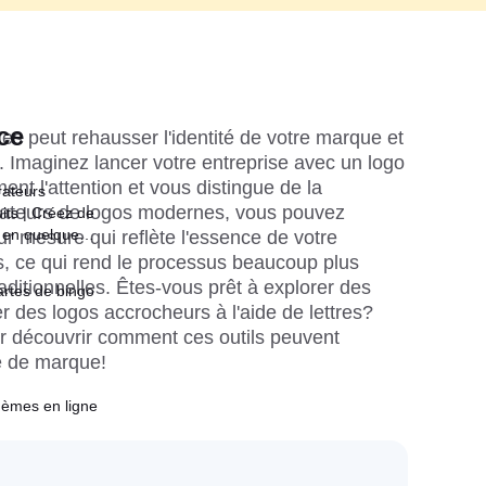
ce
res peut rehausser l'identité de votre marque et 
. Imaginez lancer votre entreprise avec un logo 
nt l'attention et vous distingue de la 
rateurs
ateurs de logos modernes, vous pouvez 
its | Créez de
 en quelques
r mesure qui reflète l'essence de votre 
 ce qui rend le processus beaucoup plus 
ditionnelles. Êtes-vous prêt à explorer des 
rtes de bingo
des logos accrocheurs à l'aide de lettres? 
r découvrir comment ces outils peuvent 
e de marque!
èmes en ligne