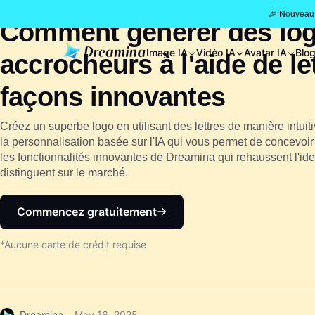
🎉 Nouveau 
Comment générer des lo
Image IA
Vidéo IA
Avatar IA
Blo
accrocheurs à l'aide de let
façons innovantes
Créez un superbe logo en utilisant des lettres de manière intui
la personnalisation basée sur l'IA qui vous permet de concevoi
les fonctionnalités innovantes de Dreamina qui rehaussent l'ide
distinguent sur le marché.
Commencez gratuitement
*Aucune carte de crédit requise
Dreamina
May 16, 2025