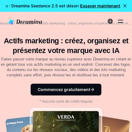
gne : Dreamina Seedance 2.5 est désormais disponible
Essayer maintenant
🎉 Nou
Accueil
Ressource
Actifs marketing : créez, organisez et présentez votre marque avec IA
Actifs marketing : créez, organisez et
présentez votre marque avec IA
Faites passer votre marque au niveau supérieur avec Dreamina en créant et
en gérant tous vos actifs marketing en un seul endroit. Concevez des logos,
du contenu sur les réseaux sociaux, des vidéos et des kits marketing
complets sans effort, puis révisez-les et réutilisez-les à tout moment.
Commencez gratuitement
* Aucune carte de crédit requise