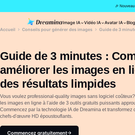
🎉 Nouveau 
Image IA
Vidéo IA
Avatar IA
Blo
Accueil
Conseils pour générer des images
Guide de 3 minute
Guide de 3 minutes : Co
améliorer les images en l
des résultats limpides
Vous voulez professional-quality images sans logiciel coûteu
les images en ligne à l'aide de 3 outils gratuits puissants appr
Commencez par la technologie IA de Dreamina et transformez d
chefs-d'œuvre HD époustouflants.
Commencez gratuitement