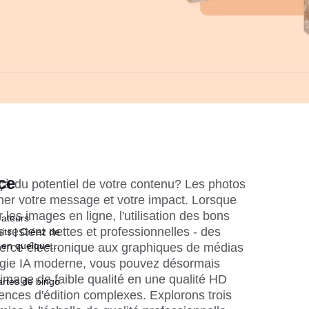
ce
à du potentiel de votre contenu? Les photos 
ner votre message et votre impact. Lorsque 
les images en ligne, l'utilisation des bons 
rateurs
s restent nettes et professionnelles - des 
its | Créez de
 en quelques
rce électronique aux graphiques de médias 
ogie IA moderne, vous pouvez désormais 
image de faible qualité en une qualité HD 
rtes de bingo
nces d'édition complexes. Explorons trois 