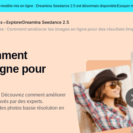
modèle mis en ligne : Dreamina Seedance 2.5 est désormais disponible
Essayer m
gs
Explorer
Dreamina Seedance 2.5
s : Comment améliorer les images en ligne pour des résultats lim
mment
igne pour
x? Découvrez comment améliorer
ouvés par des experts.
es photos basse résolution en