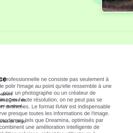
ce
e professionnelle ne consiste pas seulement à 
de polir l'image au point qu'elle ressemble à une 
, pour un photographe ou un créateur de 
rateurs
 images haute résolution, on ne peut pas se 
its | Créez de
 en quelques
ion avancées. Le format RAW est indispensable 
ve presque toutes les informations de l'image. 
modernes tels que Dreamina, optimisés par 
rtes de bingo
 combinent une amélioration intelligente de 