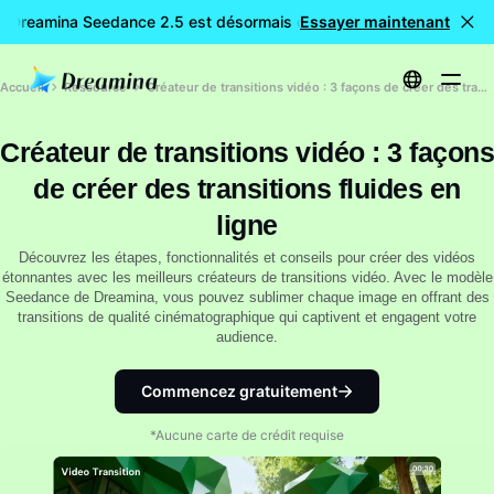
: Dreamina Seedance 2.5 est désormais disponible
Essayer maintenant
🎉 Nouveau 
Accueil
Ressource
Créateur de transitions vidéo : 3 façons de créer des transitions fluides en ligne
Créateur de transitions vidéo : 3 façons
de créer des transitions fluides en
ligne
Découvrez les étapes, fonctionnalités et conseils pour créer des vidéos
étonnantes avec les meilleurs créateurs de transitions vidéo. Avec le modèle
Seedance de Dreamina, vous pouvez sublimer chaque image en offrant des
transitions de qualité cinématographique qui captivent et engagent votre
audience.
Commencez gratuitement
*Aucune carte de crédit requise