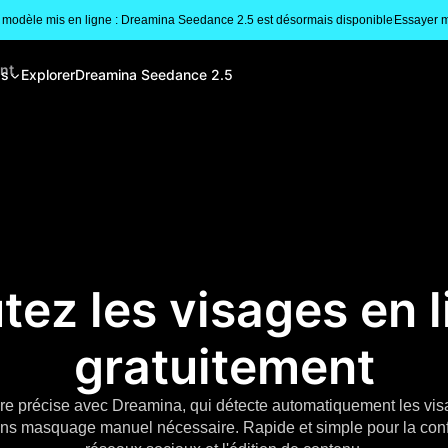
modèle mis en ligne : Dreamina Seedance 2.5 est désormais disponible
Essayer m
ent
gs
Explorer
Dreamina Seedance 2.5
tez les visages en 
gratuitement
re précise avec Dreamina, qui détecte automatiquement les visa
ans masquage manuel nécessaire. Rapide et simple pour la confid