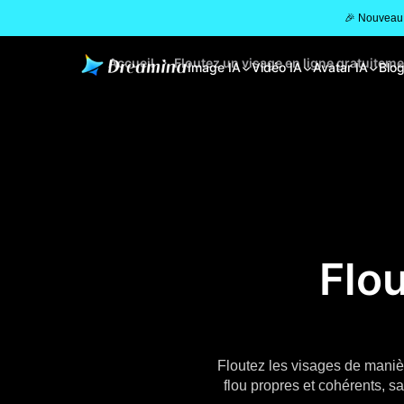
🎉 Nouveau 
Accueil
Floutez un visage en ligne gratuitem
Image IA
Vidéo IA
Avatar IA
Blo
Flou
Floutez les visages de maniè
flou propres et cohérents, s