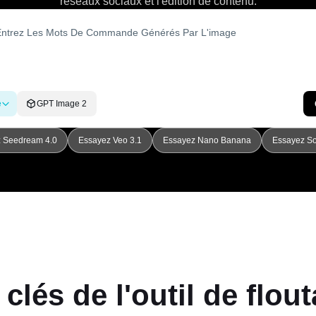
réseaux sociaux et l'édition de contenu.
e
GPT Image 2
 Seedream 4.0
Essayez Veo 3.1
Essayez Nano Banana
Essayez So
 clés de l'outil de flou