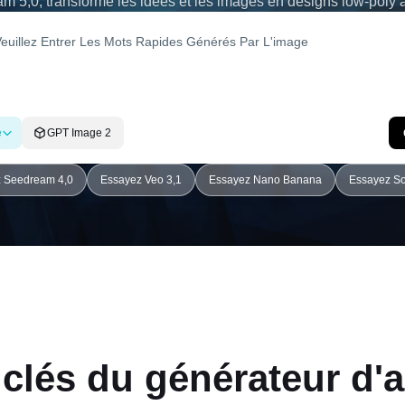
m 5,0, transforme les idées et les images en designs low-poly 
e
GPT Image 2
 Seedream 4,0
Essayez Veo 3,1
Essayez Nano Banana
Essayez So
 clés du générateur d'a