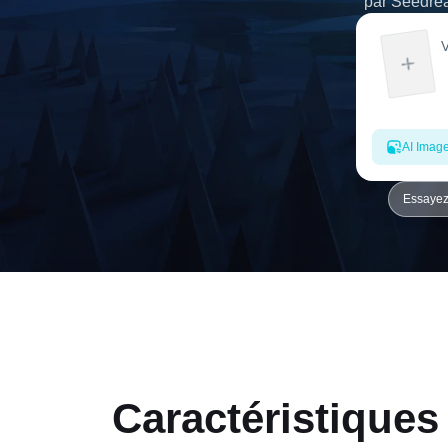
par Seedrea
AI Imag
Essayez
Caractéristiques