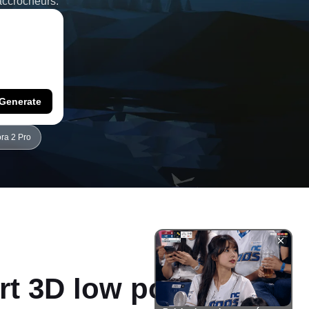
accrocheurs.
Generate
ra 2 Pro
rt 3D low poly de