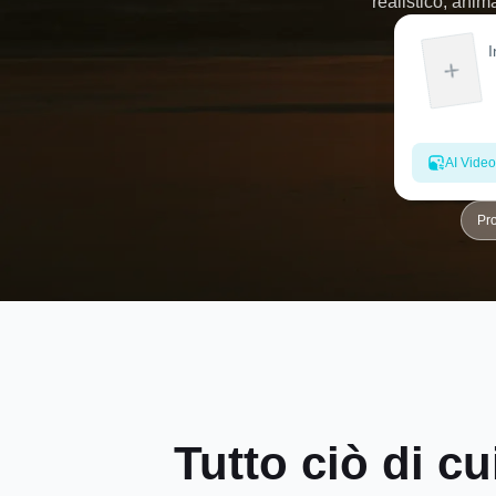
realistico, anim
AI Video
Pr
Tutto ciò di c