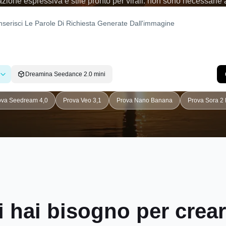
azione espressiva e stile pronto per virali: non sono necessarie ab
Dreamina Seedance 2.0 mini
ova Seedream 4,0
Prova Veo 3,1
Prova Nano Banana
Prova Sora 2 
ui hai bisogno per crea