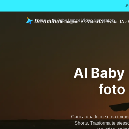
🎉
Home
AI Baby Dance Video Generator
Immagine IA
Video IA
Avatar IA
AI Baby
foto
Carica una foto e crea imm
Shorts. Trasforma te stess