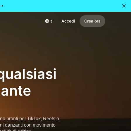
a
It
Accedi
Crea ora
qualsiasi
zante
o pronti per TikTok, Reels o
bini danzanti con movimento