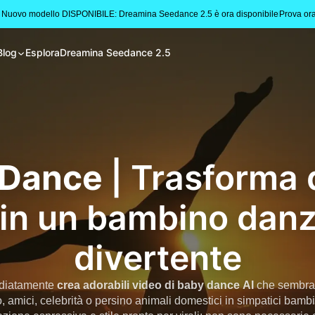
 Nuovo modello DISPONIBILE: Dreamina Seedance 2.5 è ora disponibile
Prova or
Blog
Esplora
Dreamina Seedance 2.5
 Dance
| Trasforma 
 in un bambino dan
divertente
ediatamente
crea adorabili video di baby dance AI
che sembran
o, amici, celebrità o persino animali domestici in simpatici bam