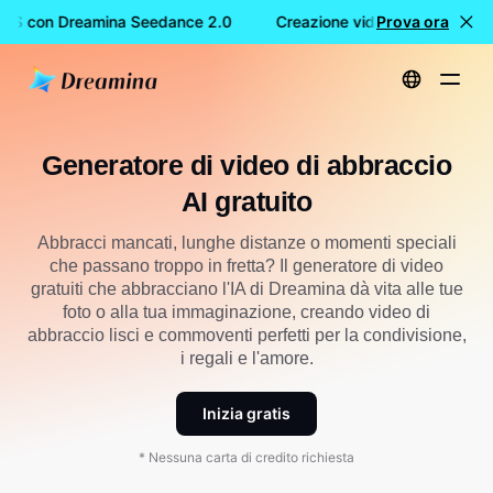
TIS con Dreamina Seedance 2.0
Creazione video GRATIS con 
Prova ora
Home
Creare
Generatore di video di abbraccio AI gratuito
Generatore di video di abbraccio
AI gratuito
Abbracci mancati, lunghe distanze o momenti speciali
che passano troppo in fretta? Il generatore di video
gratuiti che abbracciano l'IA di Dreamina dà vita alle tue
foto o alla tua immaginazione, creando video di
abbraccio lisci e commoventi perfetti per la condivisione,
i regali e l'amore.
Inizia gratis
* Nessuna carta di credito richiesta