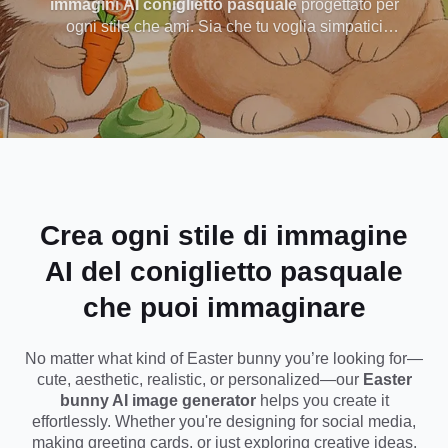
immagini AI coniglietto pasquale
progettato per
ogni stile che ami. Sia che tu voglia simpatici
istantaneamente
coniglietti dei cartoni animati, arte estetica ad
acquerello o realistici conigli soffici, puoi generare
splendide immagini pasquali in pochi secondi.
Perfetto per post sui social media, biglietti d'auguri
o design festivi: non sono necessarie competenze
di progettazione, basta digitare la tua idea o
caricare una foto e creare istantaneamente.
Crea ogni stile di immagine
AI del coniglietto pasquale
che puoi immaginare
No matter what kind of Easter bunny you’re looking for—
cute, aesthetic, realistic, or personalized—our
Easter
bunny AI image generator
helps you create it
effortlessly. Whether you're designing for social media,
making greeting cards, or just exploring creative ideas,