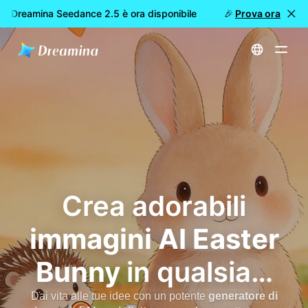
 Dreamina Seedance 2.5 è ora disponibile
🎉 Nuovo modello D
Prova ora
Home
Easter Bunny AI Image Generator - Crea arte di coniglietti carina ed estetica gratis
Crea adorabili
immagini AI Easter
Bunny
in qualsiasi
stile
Dai vita alle tue idee con un potente
generatore di