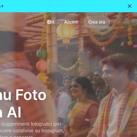
a
It
Accedi
Crea ora
hu Foto
 AI
 suggerimenti fotografici iper-
essere condivise su Instagram,