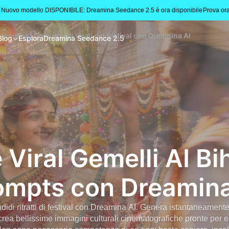
 Nuovo modello DISPONIBILE: Dreamina Seedance 2.5 è ora disponibile
Prova or
colla) | Crea ritratti virali del festival con Dreamina AI
Blog
Esplora
Dreamina Seedance 2.5
 Viral Gemelli AI Bi
ompts con Dreamina
didi ritratti di festival con Dreamina AI. Genera istantaneamente
e crea bellissime immagini culturali cinematografiche pronte per 