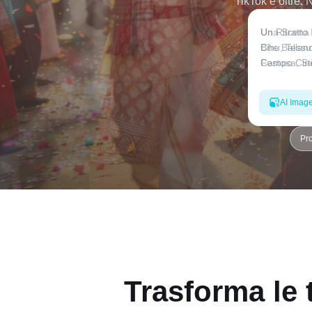
TikTok e oltre.
AI Imag
Pr
Trasforma le 