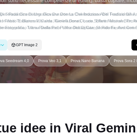
 Non sono necessarie competenze di editing: basta copiare, incol
e
GPT Image 2
ova Seedream 4,0
Prova Veo 3,1
Prova Nano Banana
Prova Sora 2 
tue idee in Viral
Gemini