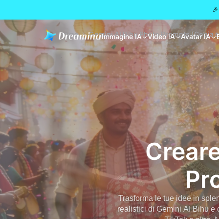
🎉
Home
Gemini AI Bihu Photo Prompts (Copia e in
Immagine IA
Video IA
Avatar IA
Creare
Pr
Trasforma le tue idee in splen
realistici di Gemini AI Bihu 