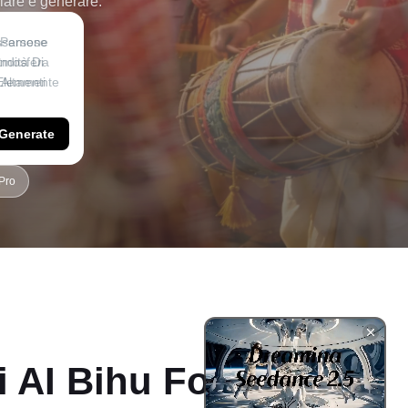
lare e generare.
Generate
Pro
 AI Bihu Foto