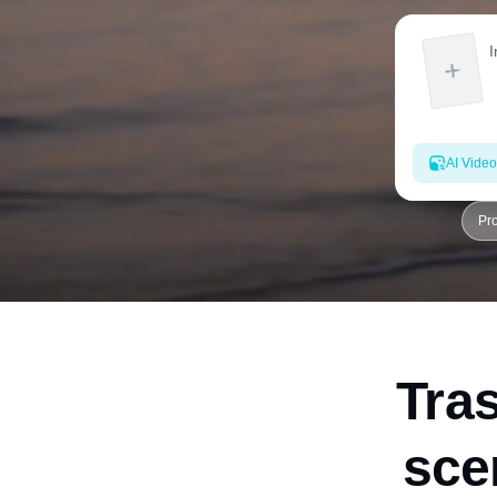
AI Video
Pr
Tras
sce