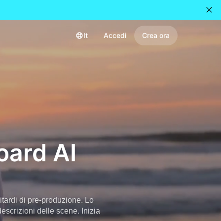
It
Accedi
Crea ora
oard AI
ritardi di pre-produzione. Lo
scrizioni delle scene. Inizia