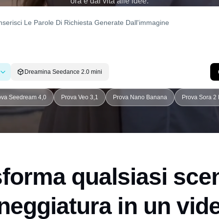
ora e dai vita alle idee.
Dreamina Seedance 2.0 mini
ova Seedream 4,0
Prova Veo 3,1
Prova Nano Banana
Prova Sora 2 
forma qualsiasi sce
neggiatura in un vide