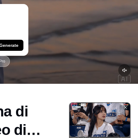
Generate
Pro
na di
o di