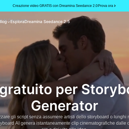
Creazione video GRATIS con Dreamina Seedance 2.0
Prova ora
rd AI Generator
Blog
Esplora
Dreamina Seedance 2.5
 gratuito per Storyb
Generator
izzare gli script senza assumere artisti dello storyboard o lunghi 
ryboard AI genera istantaneamente clip cinematografiche dalle de