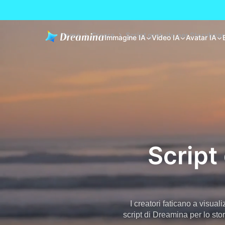
Home
Creare
Script gratuito per Storyboa
Immagine IA
Video IA
Avatar IA
Script
I creatori faticano a visual
script di Dreamina per lo sto