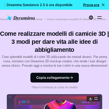
E: Dreamina Seedance 2.5 è ora disponibile
🎉 Nuovo modello
Prova ora
Home
Suggerimenti e tutorial
Come realizzare modelli di camicie 3D | 3 modi per dare vita alle idee di abbigliamento
Come realizzare modelli di camicie 3D |
3 modi per dare vita alle idee di
abbigliamento
Crea splendidi modelli di t-shirt 3D utilizzando tre metodi diversi. Per prima
cosa, iniziamo con Dreamina 3D mockup creator, che rende i tuoi disegni
senza sforzo. Provalo oggi e mostra le tue t-shirt in una nuova dimensione!
Copia collegamento
*Non è richiesta la carta di credito