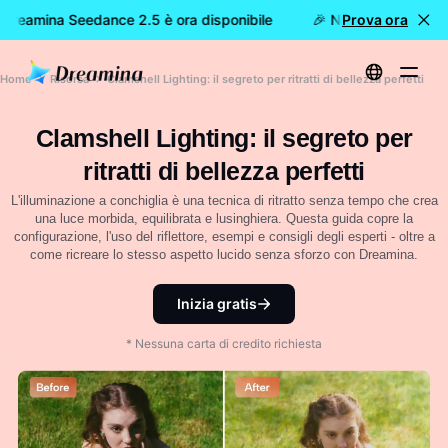
Dreamina Seedance 2.5 è ora disponibile
🎉 Nuovo modello DI
Prova ora
Home
Risorsa
Clamshell Lighting: il segreto per ritratti di bellezza perfetti
Clamshell Lighting: il segreto per
ritratti di bellezza perfetti
L'illuminazione a conchiglia è una tecnica di ritratto senza tempo che crea
una luce morbida, equilibrata e lusinghiera. Questa guida copre la
configurazione, l'uso del riflettore, esempi e consigli degli esperti - oltre a
come ricreare lo stesso aspetto lucido senza sforzo con Dreamina.
Inizia gratis
* Nessuna carta di credito richiesta