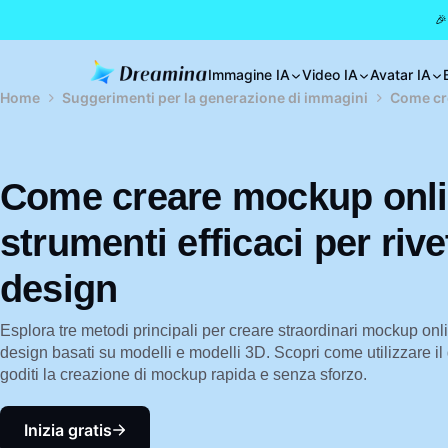
🎉
Immagine IA
Video IA
Avatar IA
Home
Suggerimenti per la generazione di immagini
Come cre
Come creare mockup onli
strumenti efficaci per rivet
design
Esplora tre metodi principali per creare straordinari mockup onl
design basati su modelli e modelli 3D. Scopri come utilizzare i
goditi la creazione di mockup rapida e senza sforzo.
Inizia gratis