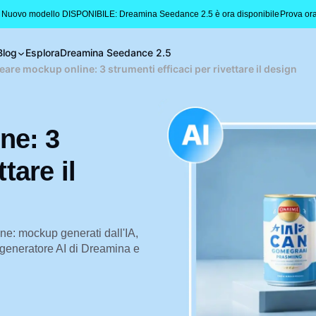
 Nuovo modello DISPONIBILE: Dreamina Seedance 2.5 è ora disponibile
Prova or
Blog
Esplora
Dreamina Seedance 2.5
are mockup online: 3 strumenti efficaci per rivettare il design
ne: 3
tare il
ine: mockup generati dall'IA,
l generatore AI di Dreamina e