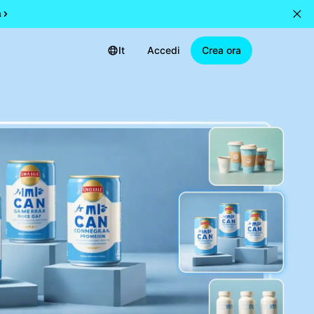
a
It
Accedi
Crea ora