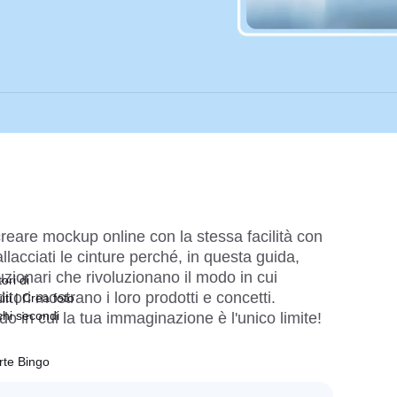
reare mockup online con la stessa facilità con 
llacciati le cinture perché, in questa guida, 
zionari che rivoluzionano il modo in cui 
ori di
ori mostrano i loro prodotti e concetti. 
ti | Crea foto
chi secondi
do in cui la tua immaginazione è l'unico limite!
rte Bingo