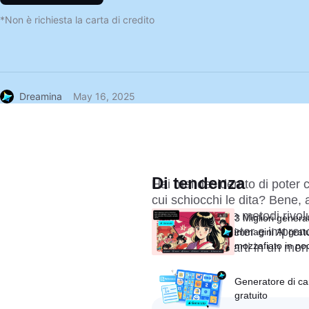
*Non è richiesta la carta di credito
Dreamina
May 16, 2025
Di tendenza
Hai mai desiderato di poter c
cui schiocchi le dita? Bene, a
esploreremo tre metodi rivolu
3 Migliori generat
designer, marketer e imprendit
immagini AI gratui
mozzafiato in po
Preparati a tuffarti in un mon
Generatore di ca
gratuito