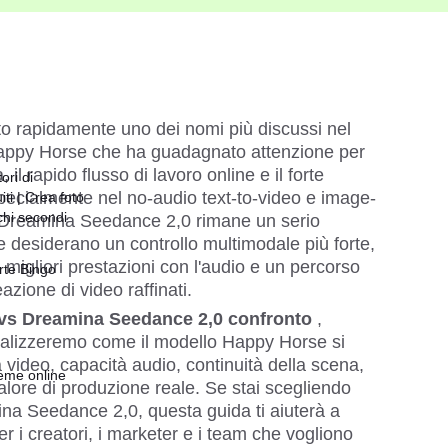
to rapidamente uno dei nomi più discussi nel 
Happy Horse che ha guadagnato attenzione per 
il rapido flusso di lavoro online e il forte 
ori di
specialmente nel no-audio text-to-video e image-
ti | Crea foto
chi secondi
, Dreamina Seedance 2,0 rimane un serio 
e desiderano un controllo multimodale più forte, 
migliori prestazioni con l'audio e un percorso 
rte Bingo
eazione di video raffinati.
vs 
Dreamina Seedance 2,0 
confronto 
, 
nalizzeremo come il modello Happy Horse si 
à video, capacità audio, continuità della scena, 
eme online
alore di produzione reale. Se stai scegliendo 
a Seedance 2,0, questa guida ti aiuterà a 
 i creatori, i marketer e i team che vogliono 