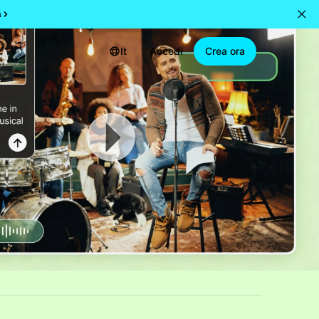
a
It
Accedi
Crea ora