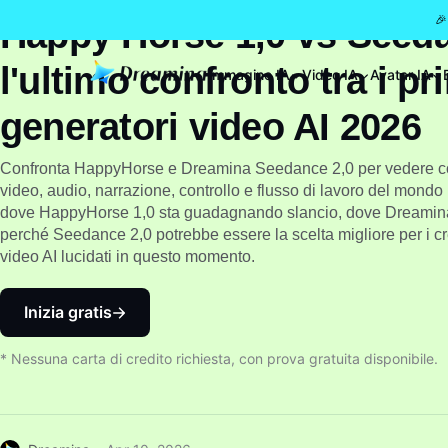
🎉
Happy Horse 1,0 vs Seeda
l'ultimo confronto tra i pri
Immagine IA
Video IA
Avatar IA
generatori video AI 2026
Confronta HappyHorse e Dreamina Seedance 2,0 per vedere com
video, audio, narrazione, controllo e flusso di lavoro del mondo
dove HappyHorse 1,0 sta guadagnando slancio, dove Dreamina
perché Seedance 2,0 potrebbe essere la scelta migliore per i cr
video AI lucidati in questo momento.
Inizia gratis
* Nessuna carta di credito richiesta, con prova gratuita disponibile.