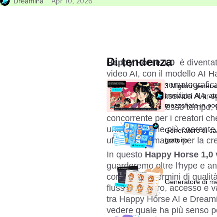
Dreamina
Apr 10, 2026
Di tendenza
Happy Horse 1,0 
è diventa
video AI, con il modello AI 
la sua uscita cinematografica, 
3 Migliori generat
slancio nella classifica AA, 
immagini AI gratui
mozzafiato in po
to-video. Allo stesso tempo
concorrente per i creatori ch
una narrazione più coerente, 
Generatore di ca
ufficiale più maturo per la cr
gratuito
In questo 
Happy Horse 1,0 
guarderemo oltre l'hype e a
confronta in termini di qualit
Generatore di m
flusso di lavoro, accesso e v
tra Happy Horse AI e Dreamin
vedere quale ha più senso per