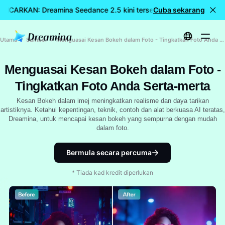
ANCARKAN: Dreamina Seedance 2.5 kini tersedia
Cuba sekarang
🎉 Model bah
Utama
Sumber
Menguasai Kesan Bokeh dalam Foto - Tingkatkan Foto Anda Serta-merta
Menguasai Kesan Bokeh dalam Foto -
Tingkatkan Foto Anda Serta-merta
Kesan Bokeh dalam imej meningkatkan realisme dan daya tarikan
artistiknya. Ketahui kepentingan, teknik, contoh dan alat berkuasa AI teratas,
Dreamina, untuk mencapai kesan bokeh yang sempurna dengan mudah
dalam foto.
Bermula secara percuma
* Tiada kad kredit diperlukan