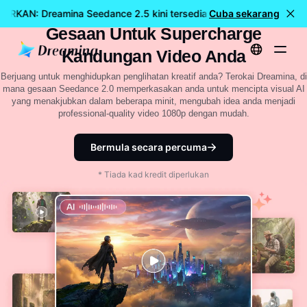
18 Serba guna Dreamina Seedance 2.0
ARKAN: Dreamina Seedance 2.5 kini tersedia
Cuba sekarang
🎉 Model baharu
Gesaan Untuk Supercharge
Kandungan Video Anda
Berjuang untuk menghidupkan penglihatan kreatif anda? Terokai Dreamina, di
mana gesaan Seedance 2.0 memperkasakan anda untuk mencipta visual AI
yang menakjubkan dalam beberapa minit, mengubah idea anda menjadi
professional-quality video 1080p dengan mudah.
Bermula secara percuma
* Tiada kad kredit diperlukan