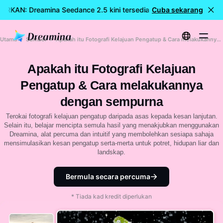
ARKAN: Dreamina Seedance 2.5 kini tersedia
Cuba sekarang
🎉 Model baharu
Utama
Sumber
Apakah itu Fotografi Kelajuan Pengatup & Cara melakukannya dengan sempurna
Apakah itu Fotografi Kelajuan
Pengatup & Cara melakukannya
dengan sempurna
Terokai fotografi kelajuan pengatup daripada asas kepada kesan lanjutan.
Selain itu, belajar mencipta semula hasil yang menakjubkan menggunakan
Dreamina, alat percuma dan intuitif yang membolehkan sesiapa sahaja
mensimulasikan kesan pengatup serta-merta untuk potret, hidupan liar dan
landskap.
Bermula secara percuma
* Tiada kad kredit diperlukan