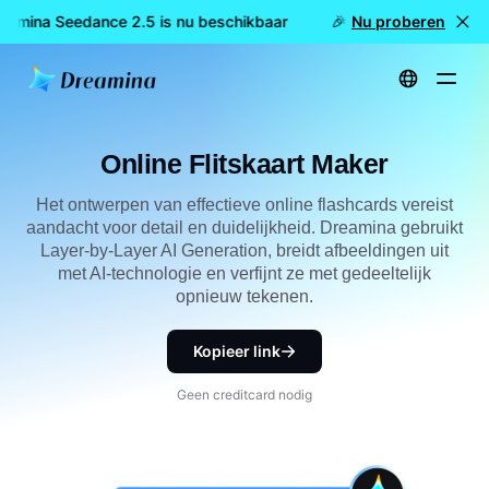
eamina Seedance 2.5 is nu beschikbaar
🎉 Nieuw model LIVE:
Nu proberen
Start
Maken
Online Flitskaart Maker
Online Flitskaart Maker
Het ontwerpen van effectieve online flashcards vereist
aandacht voor detail en duidelijkheid. Dreamina gebruikt
Layer-by-Layer AI Generation, breidt afbeeldingen uit
met AI-technologie en verfijnt ze met gedeeltelijk
opnieuw tekenen.
Kopieer link
Geen creditcard nodig