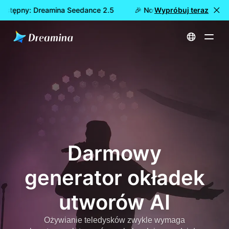
dostępny: Dreamina Seedance 2.5
🎉 Nowy model już dostępn
Wypróbuj teraz
Strona główna
Twórz
Darmowy generator okładek utworów AI
Darmowy
generator okładek
utworów AI
Ożywianie teledysków zwykle wymaga