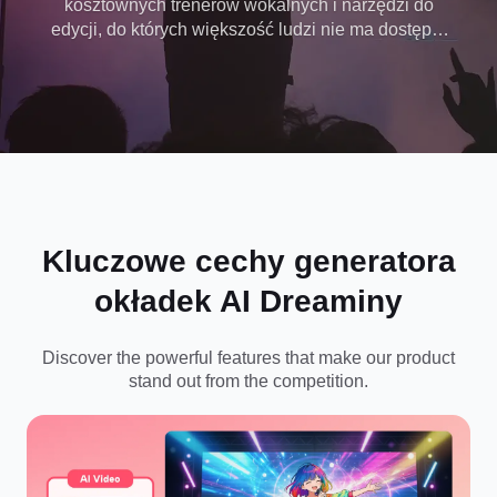
kosztownych trenerów wokalnych i narzędzi do
edycji, do których większość ludzi nie ma dostępu.
Darmowy generator okładek utworów AI Dreaminy
zmienia każdego w wykonawcę i pozwala wyrazić
swoją muzyczną wizję bez ograniczeń.
Kluczowe cechy generatora
okładek AI Dreaminy
Discover the powerful features that make our product
stand out from the competition.