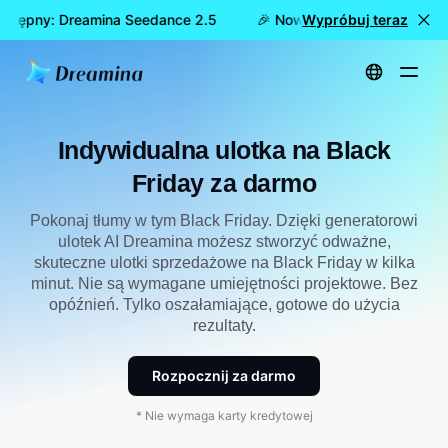
ostępny: Dreamina Seedance 2.5
🎉 Nowy model już dostępny
Wypróbuj teraz
Strona główna
Twórz
Personalizowany ulotka na Black Friday za darmo
Indywidualna ulotka na Black
Friday za darmo
Pokonaj tłumy w tym Black Friday. Dzięki generatorowi
ulotek AI Dreamina możesz stworzyć odważne,
skuteczne ulotki sprzedażowe na Black Friday w kilka
minut. Nie są wymagane umiejętności projektowe. Bez
opóźnień. Tylko oszałamiające, gotowe do użycia
rezultaty.
Rozpocznij za darmo
* Nie wymaga karty kredytowej