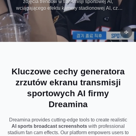
zdjęcia trendów w transmisji sportowej AI,
wciągającego efektu kamery stadionowej AI, czy
godnego udostępnienia zrzutu ekranu transmisji
telewizyjnej AI, Dreamina pomaga natychmiast
generować filmowe reakcje fanów, momenty tłumu i
estetykę "uchwyconą w aparacie" dzięki potężnym
podpowiedziom i narzędzia do edycji AI.
Kluczowe cechy generatora
zrzutów ekranu transmisji
sportowych AI firmy
Dreamina
Dreamina provides cutting-edge tools to create realistic
AI sports broadcast screenshots
with professional
stadium fan cam effects. Our platform empowers users to