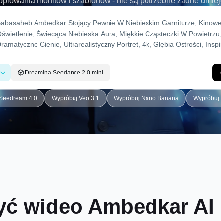
opiowania monitów i szablonów - nie są potrzebne żadne umie
dreamina seedance 2.0
.
Dreamina Seedance 2.0 mini
Seedream 4.0
Wypróbuj Veo 3.1
Wypróbuj Nano Banana
Wypróbuj 
yć wideo Ambedkar AI d