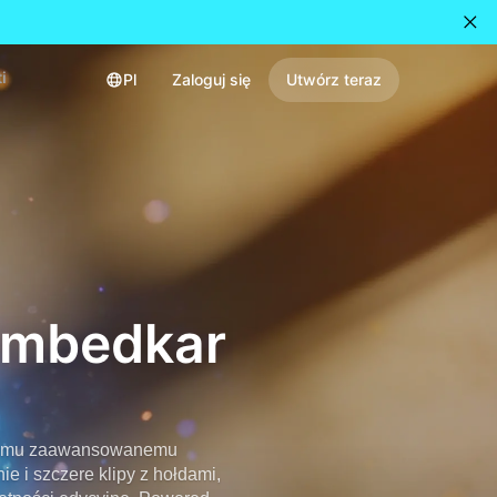
i
Pl
Zaloguj się
Utwórz teraz
Ambedkar
aszemu zaawansowanemu
e i szczere klipy z hołdami,