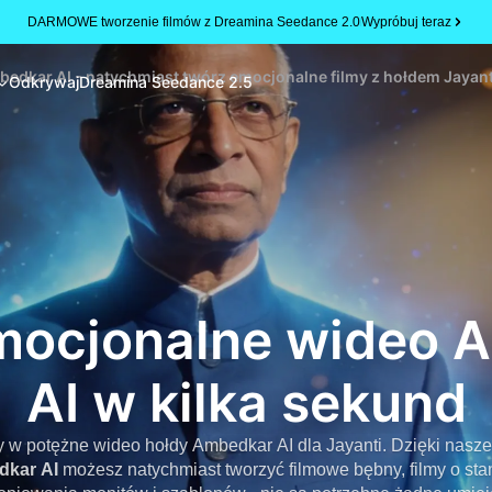
DARMOWE tworzenie filmów z Dreamina Seedance 2.0
Wypróbuj teraz
edkar AI - natychmiast twórz emocjonalne filmy z hołdem Jayant
Odkrywaj
Dreamina Seedance 2.5
mocjonalne wideo 
AI w kilka sekund
 w potężne wideo hołdy Ambedkar AI dla Jayanti. Dzięki n
dkar AI
możesz natychmiast tworzyć filmowe bębny, filmy o stani