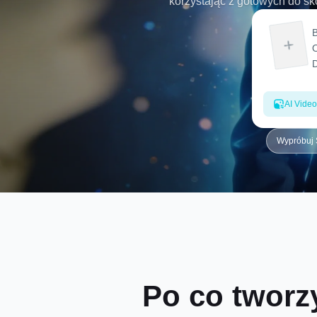
korzystając z gotowych do sk
AI Video
Wypróbuj 
Po co tworz