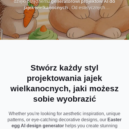
dzięki potężnemu
generatorowi projektów AI do
jajek wielkanocnych
. Od estetycznych
wielkanocnych
w
pastelowych wzorów po kreatywne i luksusowe
style jajek, możesz w kilka sekund wygenerować
dowolnym stylu
piękne wizualizacje jajek wielkanocnych.
Niezależnie od tego, czy projektujesz dekoracje,
media społecznościowe, czy inspiracje twórcze, po
prostu wprowadź swój pomysł i natychmiast ożyw
swój niestandardowy projekt jajka wielkanocnego -
nie są wymagane żadne umiejętności projektowe.
Stwórz każdy styl
projektowania jajek
wielkanocnych, jaki możesz
sobie wyobrazić
Whether you're looking for aesthetic inspiration, unique
patterns, or eye-catching decorative designs, our
Easter
egg AI design generator
helps you create stunning