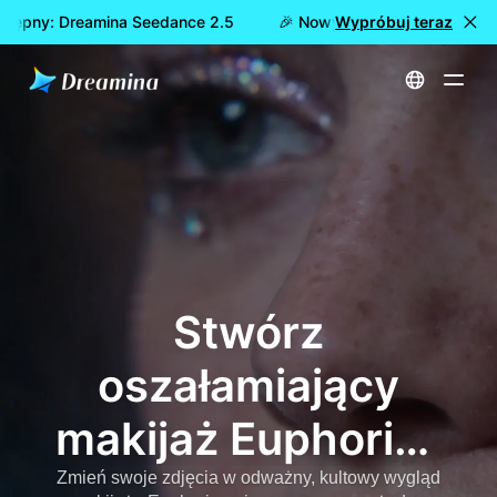
stępny: Dreamina Seedance 2.5
🎉 Nowy model już dostępny:
Wypróbuj teraz
Strona główna
Euphoria Makeup AI Generator - stwórz kultowe stylizacje i makijaż oczu Euphoria online
Stwórz
oszałamiający
makijaż Euphoria i
Euphoria Eye
Zmień swoje zdjęcia w odważny, kultowy wygląd