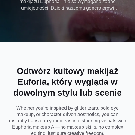
makijażu Euphoria
- nie są wymagane żadne
umiejętności. Dzięki naszemu generatorowi
Makeup za
opartemu na sztucznej inteligencji możesz
błyskawicznie odtworzyć brokatowe łzy, makijaż
pomocą sztucznej
oczu z kryształków górskich i dramatyczny wygląd
Euforii inspirowany Twoimi ulubionymi postaciami.
inteligencji w kilka
Niezależnie od tego, czy tworzysz treści dla
mediów społecznościowych, czy odkrywasz własną
sekund
estetykę, Dreamina pomoże Ci osiągnąć
efektowne, gotowe do użycia aparatu wyniki za
pomocą zaledwie kilku kliknięć.
Odtwórz kultowy makijaż
Euforia, który wygląda w
dowolnym stylu lub scenie
Whether you're inspired by glitter tears, bold eye
makeup, or character-driven aesthetics, you can
instantly transform your ideas into stunning visuals with
Euphoria makeup
AI—no makeup skills, no complex
editing, just pure creative freedom.