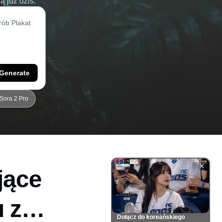
 już dziś.
Generate
Sora 2 Pro
jące
 z
Dołącz do koreańskiego