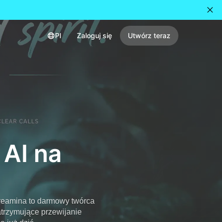
Pl
Zaloguj się
Utwórz teraz
 AI na
 Dreamina to darmowy twórca
atrzymujące przewijanie