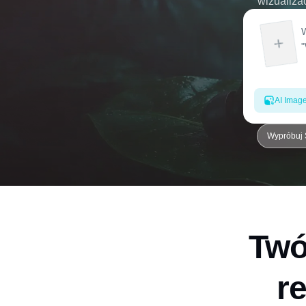
wizualiza
AI Imag
Wypróbuj 
Twó
r