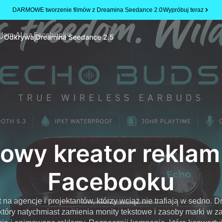
DARMOWE tworzenie filmów z Dreamina Seedance 2.0
Wypróbuj teraz
klam AI na Facebooku
Odkrywaj
Dreamina Seedance 2.5
wy kreator reklam
Facebooku
a agencje i projektantów, którzy wciąż nie trafiają w sedno.
tóry natychmiast zamienia monity tekstowe i zasoby marki w z