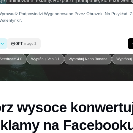
cje i animowane reklamy. Rozpocznij kampanie, które konwertują
e
GPT Image 2
Seedream 4.0
Wypróbuj Veo 3.1
Wypróbuj Nano Banana
Wypróbuj 
rz wysoce konwertu
eklamy na Facebooku