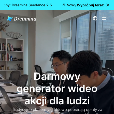
ępny: Dreamina Seedance 2.5
🎉 Nowy model już dostępny: D
Wypróbuj teraz
Strona główna
Twórz
Darmowy generator wideo akcji dla ludzi
Darmowy
generator wideo
akcji dla ludzi
Tradycyjne platformy giełdowe pobierają opłaty za