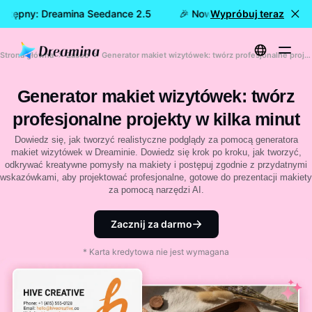
ostępny: Dreamina Seedance 2.5
🎉 Nowy model już dostępny
Wypróbuj teraz
Strona główna
Zasób
Generator makiet wizytówek: twórz profesjonalne projekty w kilka minut
Generator makiet wizytówek: twórz
profesjonalne projekty w kilka minut
Dowiedz się, jak tworzyć realistyczne podglądy za pomocą generatora
makiet wizytówek w Dreaminie. Dowiedz się krok po kroku, jak tworzyć,
odkrywać kreatywne pomysły na makiety i postępuj zgodnie z przydatnymi
wskazówkami, aby projektować profesjonalne, gotowe do prezentacji makiety
za pomocą narzędzi AI.
Zacznij za darmo
* Karta kredytowa nie jest wymagana