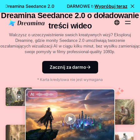
18 wszechstronnych monitów
z Dreamina Seedance 2.0
DARMOWE tworzenie filmów z Drea
Wypróbuj teraz
Dreamina Seedance 2.0 o doładowanie
treści wideo
Walczysz o urzeczywistnienie swoich kreatywnych wizji? Eksploruj
Dreaminę, gdzie monity Seedance 2.0 umożliwiają tworzenie
oszałamiających wizualizacji AI w ciągu kilku minut, bez wysiłku zamieniając
swoje pomysły w filmy professional-quality 1080p.
Zacznij za darmo
* Karta kredytowa nie jest wymagana