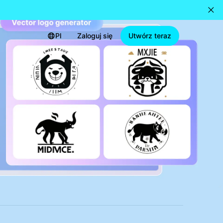
Pl
Zaloguj się
Utwórz teraz