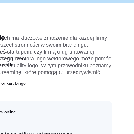
ie
ych ma kluczowe znaczenie dla każdej firmy 
wszechstronności w swoim brandingu. 
teś startupem, czy firmą o ugruntowanej 
mowe
epszego kreatora logo wektorowego może pomóc 
ów AI | Twórz
 w kilka
onal-quality logo. W tym przewodniku poznamy 
Dreaminę, które pomogą Ci urzeczywistnić 
or kart Bingo
w online