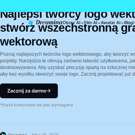
Najlepsi twórcy logo wek
Obraz AI
Film AI
Awatar AI
Blogi
stwórz wszechstronną graf
wektorową
Poznaj najlepszych twórców logo wektorowego, aby tworzyć w
projekty. Narzędzia te oferują zarówno łatwość użytkowania, j
dostosowywania. Aby uzyskać precyzję opartą na sztucznej int
aby bez wysiłku stworzyć swoje logo. Zacznij projektować już d
Zacznij za darmo
*Karta kredytowa nie jest wymagana
Dreamina
May 16, 2025