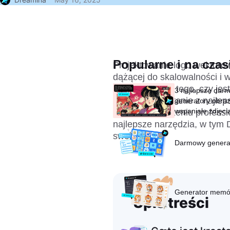
Popularne i na czas
Projektowanie logo wektorow
dążącej do skalowalności i 
Niezależnie od tego, czy jes
3 najlepsze dar
pozycji, korzystanie z najl
generatory obraz
wspaniałe zdjęcia
w łatwym tworzeniu professi
sekund
najlepsze narzędzia, w tym 
swoją wizję.
Darmowy generat
Generator memó
Spis treści