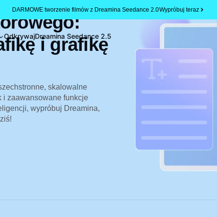
DARMOWE tworzenie filmów z Dreamina Seedance 2.0
Wypróbuj teraz
torowego:
Odkrywaj
Dreamina Seedance 2.5
ikę i grafikę
szechstronne, skalowalne
ak i zaawansowane funkcje
eligencji, wypróbuj Dreamina,
ziś!