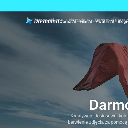
Strona główna
Narzędzia
Darmowy tinter 
Obraz AI
Film AI
Awatar AI
Blogi
Darmo
Kreatywnie dostosowuj kolo
barwienie zdjęcia za pomocą 