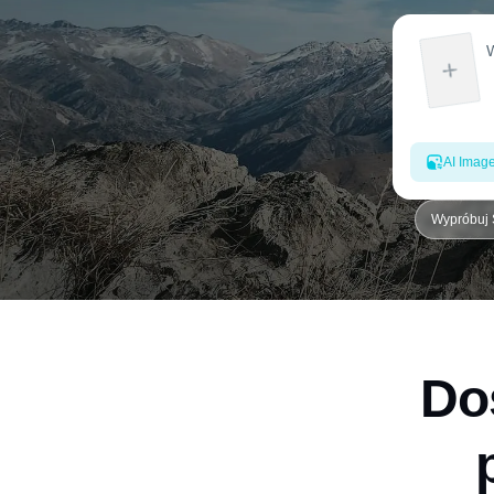
AI Imag
Wypróbuj 
Do