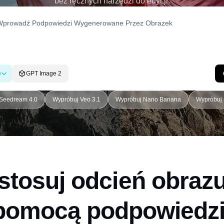
bez ręcznych narzędzi do edycji.
e
GPT Image 2
Seedream 4.0
Wypróbuj Veo 3.1
Wypróbuj Nano Banana
Wypróbuj 
stosuj odcień obrazu
pomocą podpowiedzi