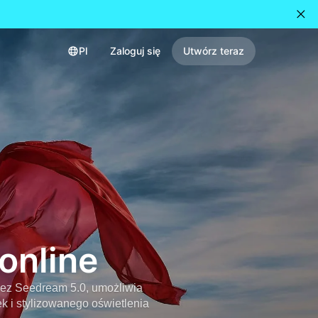
Pl
Zaloguj się
Utwórz teraz
online
zez Seedream 5.0, umożliwia
k i stylizowanego oświetlenia